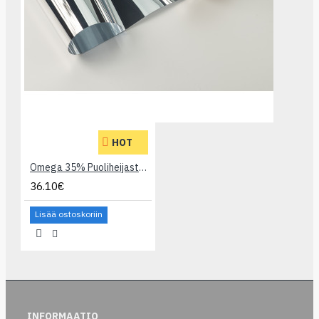
HOT
Omega 35% Puoliheijastava Kalvo
36.10€
Lisää ostoskoriin
INFORMAATIO