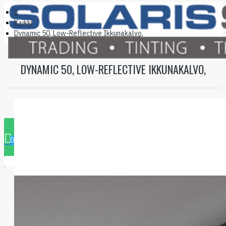
Kaikki
Dynamic 50, Low-Reflective Ikkunakalvo,
DYNAMIC 50, LOW-REFLECTIVE IKKUNAKALVO,
0 tuote - 0.00€
0
Ostoskorisi on tyhjä!