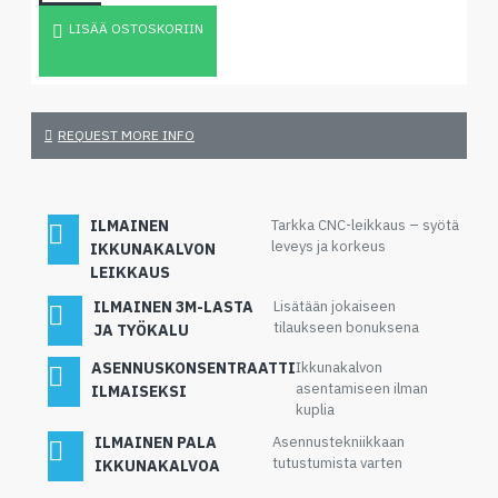
LISÄÄ OSTOSKORIIN
REQUEST MORE INFO
ILMAINEN
Tarkka CNC-leikkaus – syötä
leveys ja korkeus
IKKUNAKALVON
LEIKKAUS
ILMAINEN 3M-LASTA
Lisätään jokaiseen
tilaukseen bonuksena
JA TYÖKALU
ASENNUSKONSENTRAATTI
Ikkunakalvon
asentamiseen ilman
ILMAISEKSI
kuplia
ILMAINEN PALA
Asennustekniikkaan
tutustumista varten
IKKUNAKALVOA