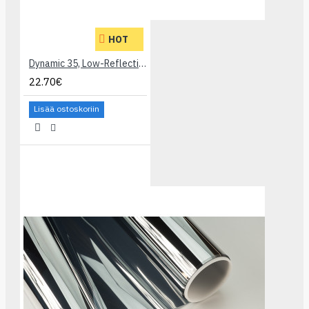
HOT
Dynamic 35, Low-Reflective Kraftfilms Width 1,52m
22.70€
Lisää ostoskoriin