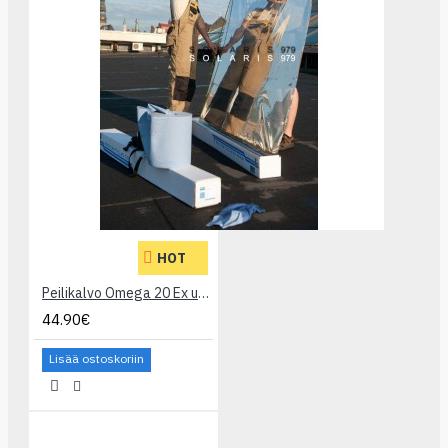
HOT
Peilikalvo Omega 20 Ex ulkokäyttöön
44.90€
Lisää ostoskoriin