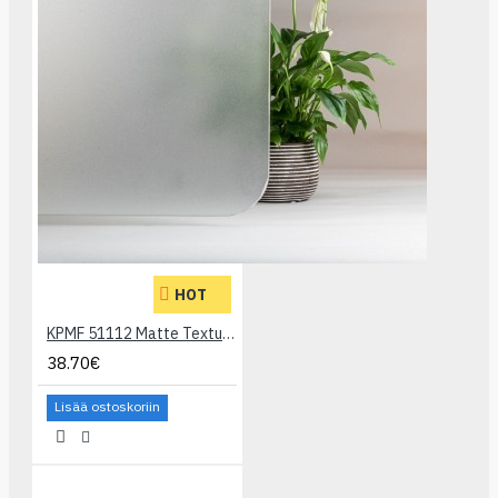
HOT
KPMF 51112 Matte Textured/Grain Silver Etch
38.70€
Lisää ostoskoriin