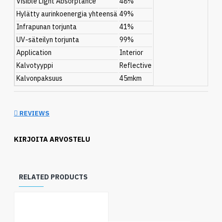
Visible Light Absorptance
48%
Hylätty aurinkoenergia yhteensä
49%
Infrapunan torjunta
41%
UV-säteilyn torjunta
99%
Application
Interior
Kalvotyyppi
Reflective
Kalvonpaksuus
45mkm
REVIEWS
KIRJOITA ARVOSTELU
RELATED PRODUCTS