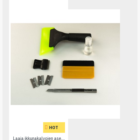
HOT
Laaja ikkunakalvojen asennustyökalusarja