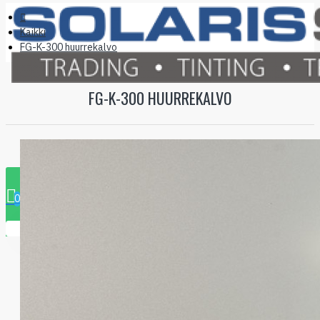
Kaikki
FG-K-300 huurrekalvo
FG-K-300 HUURREKALVO
0 tuote - 0.00€
0
Ostoskorisi on tyhjä!