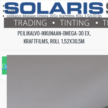
Kaikki
peilikalvo-ikkunaan-Omega-30 Ex, Kraftfilms, ROLL 1,52x30,5m
PEILIKALVO-IKKUNAAN-OMEGA-30 EX,
KRAFTFILMS, ROLL 1,52X30,5M
0 tuote - 0.00€
0
Ostoskorisi on tyhjä!