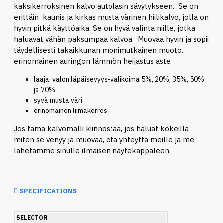
kaksikerroksinen kalvo autolasin sävytykseen. Se on
erittäin kaunis ja kirkas musta värinen hiilikalvo, jolla on
hyvin pitkä käyttöaika. Se on hyvä valinta niille, jotka
haluavat vähän paksumpaa kalvoa. Muovaa hyvin ja sopii
täydellisesti takaikkunan monimutkainen muoto.
erinomainen auringon lämmön heijastus aste
laaja valon läpäisevyys-valikoima 5%, 20%, 35%, 50%
ja 70%
syvä musta väri
erinomainen liimakerros
Jos tämä kalvomalli kiinnostaa, jos haluat kokeilla
miten se venyy ja muovaa, ota yhteyttä meille ja me
lähetämme sinulle ilmaisen näytekappaleen.
SPECIFICATIONS
SELECTOR