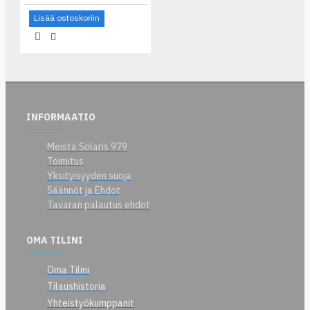
Lisää ostoskoriin
INFORMAATIO
Meistä Solaris 979
Toimitus
Yksityisyyden suoja
Säännöt ja Ehdot
Tavaran palautus ehdot
OMA TILINI
Oma Tilini
Tilaushistoria
Yhteistyökumppanit