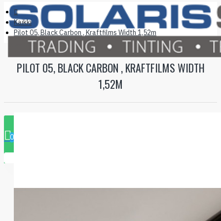
Kaikki
Pilot 05, Black Carbon , Kraftfilms Width 1,52m
PILOT 05, BLACK CARBON , KRAFTFILMS WIDTH
1,52M
0 tuote - 0.00€
0
Ostoskorisi on tyhjä!