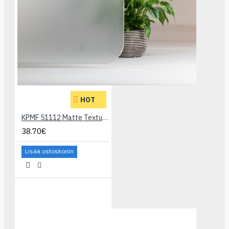
HOT
KPMF 51112 Matte Textured/Grain Silver Etch
38.70€
Lisää ostoskoriin