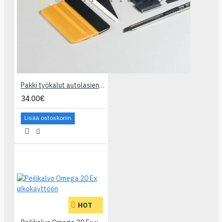
Pakki työkalut autolasien tummentamiseksi
34.00€
Lisää ostoskoriin
HOT