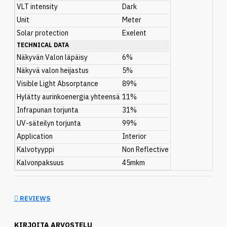
VLT intensity
Dark
Unit
Meter
Solar protection
Exelent
TECHNICAL DATA
Näkyvän Valon läpäisy
6%
Näkyvä valon heijastus
5%
Visible Light Absorptance
89%
Hylätty aurinkoenergia yhteensä
11%
Infrapunan torjunta
31%
UV-säteilyn torjunta
99%
Application
Interior
Kalvotyyppi
Non Reflective
Kalvonpaksuus
45mkm
REVIEWS
KIRJOITA ARVOSTELU