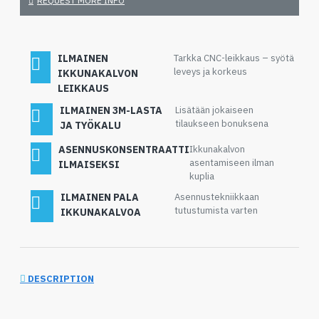
REQUEST MORE INFO
ILMAINEN
Tarkka CNC-leikkaus – syötä
leveys ja korkeus
IKKUNAKALVON
LEIKKAUS
ILMAINEN 3M-LASTA
Lisätään jokaiseen
tilaukseen bonuksena
JA TYÖKALU
ASENNUSKONSENTRAATTI
Ikkunakalvon
asentamiseen ilman
ILMAISEKSI
kuplia
ILMAINEN PALA
Asennustekniikkaan
tutustumista varten
IKKUNAKALVOA
DESCRIPTION