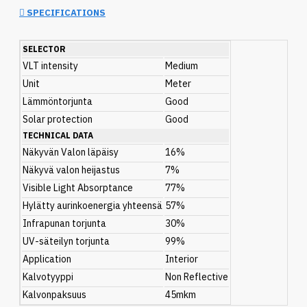
SPECIFICATIONS
SELECTOR
VLT intensity
Medium
Unit
Meter
Lämmöntorjunta
Good
Solar protection
Good
TECHNICAL DATA
Näkyvän Valon läpäisy
16%
Näkyvä valon heijastus
7%
Visible Light Absorptance
77%
Hylätty aurinkoenergia yhteensä
57%
Infrapunan torjunta
30%
UV-säteilyn torjunta
99%
Application
Interior
Kalvotyyppi
Non Reflective
Kalvonpaksuus
45mkm