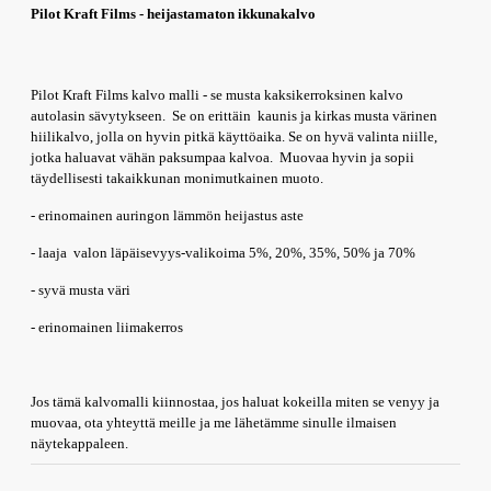
Pilot Kraft Films - heijastamaton ikkunakalvo
Pilot Kraft Films kalvo malli - se musta kaksikerroksinen kalvo
autolasin sävytykseen. Se on erittäin kaunis ja kirkas musta värinen
hiilikalvo, jolla on hyvin pitkä käyttöaika. Se on hyvä valinta niille,
jotka haluavat vähän paksumpaa kalvoa. Muovaa hyvin ja sopii
täydellisesti takaikkunan monimutkainen muoto.
- erinomainen auringon lämmön heijastus aste
- laaja valon läpäisevyys-valikoima 5%, 20%, 35%, 50% ja 70%
- syvä musta väri
- erinomainen liimakerros
Jos tämä kalvomalli kiinnostaa, jos haluat kokeilla miten se venyy ja
muovaa, ota yhteyttä meille ja me lähetämme sinulle ilmaisen
näytekappaleen.